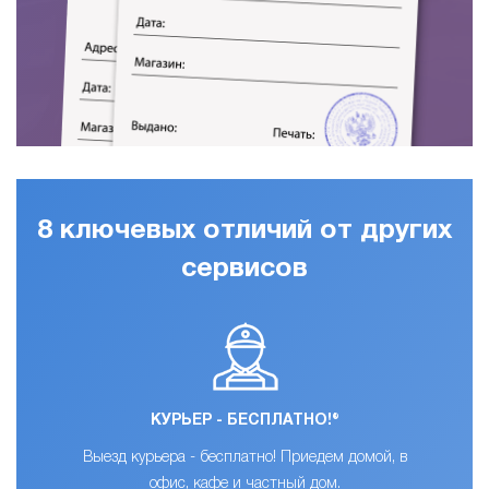
8 ключевых отличий от других
сервисов
КУРЬЕР - БЕСПЛАТНО!®
Выезд курьера - бесплатно! Приедем домой, в
офис, кафе и частный дом.