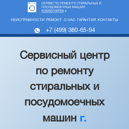
СЕРВИС ПО РЕМОНТУ СТИРАЛЬНЫХ И
ПОСУДОМОЕЧНЫХ МАШИН
КОММУНАРКА
НЕИСПРАВНОСТИ
РЕМОНТ
О НАС
ГАРАНТИЯ
КОНТАКТЫ
+7 (499) 380-65-94
Сервисный центр
по ремонту
стиральных и
посудомоечных
машин
г.